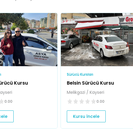
ı
Sürücü Kursları
ürücü Kursu
Belsin Sürücü Kursu
Kayseri
Melikgazi / Kayseri
0.00
0.00
cele
Kursu İncele