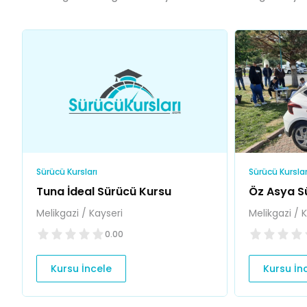
Sürücü Kursları
Sürücü Kurslar
Tuna İdeal Sürücü Kursu
Öz Asya S
Melikgazi / Kayseri
Melikgazi / 
0.00
Kursu İncele
Kursu İn