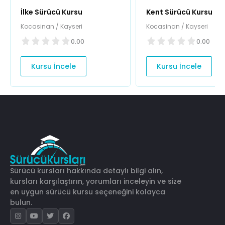
İlke Sürücü Kursu
Kent Sürücü Kursu
Kocasinan / Kayseri
Kocasinan / Kayseri
0.00
0.00
Kursu İncele
Kursu İncele
Sürücü kursları hakkında detaylı bilgi alın,
kursları karşılaştırın, yorumları inceleyin ve size
en uygun sürücü kursu seçeneğini kolayca
bulun.