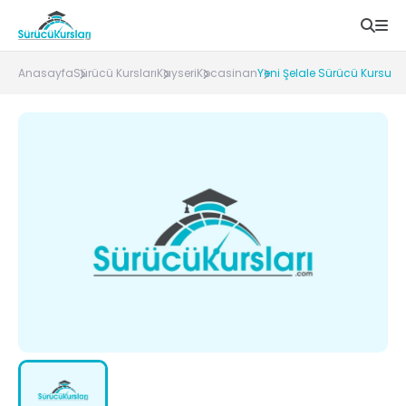
Anasayfa
Sürücü Kursları
Kayseri
Kocasinan
Yeni Şelale Sürücü Kursu