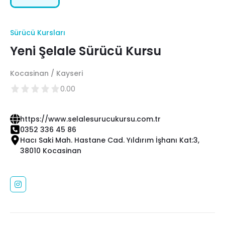
Sürücü Kursları
Yeni Şelale Sürücü Kursu
Kocasinan / Kayseri
0.00
https://www.selalesurucukursu.com.tr
0352 336 45 86
Hacı Saki Mah. Hastane Cad. Yıldırım İşhanı Kat:3,
38010 Kocasinan