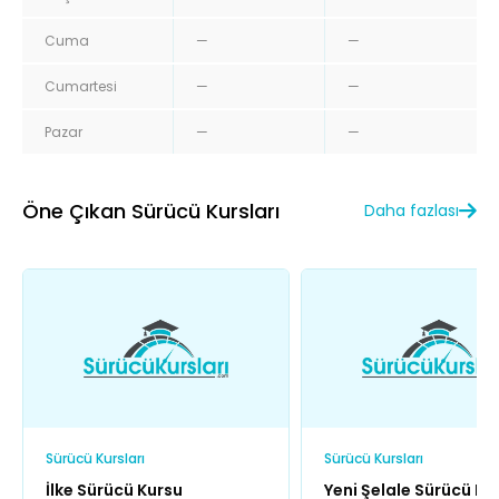
Cuma
—
—
Cumartesi
—
—
Pazar
—
—
Öne Çıkan Sürücü Kursları
Daha fazlası
Sürücü Kursları
Sürücü Kursları
İlke Sürücü Kursu
Yeni Şelale Sürücü Ku