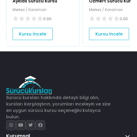
Ayklas Sürücü Kursu
Özmert Sürücü Kursu
Merkez / Karaman
Merkez / Karaman
0.00
0.00
Kursu İncele
Kursu İncele
Sürücü kursları hakkında detaylı bilgi alın,
kursları karşılaştırın, yorumları inceleyin ve size
en uygun sürücü kursu seçeneğini kolayca
bulun.
Kurumsal