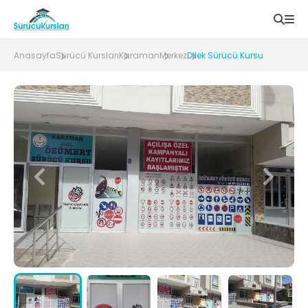
Anasayfa
Sürücü Kursları
Karaman
Merkez
Dilek Sürücü Kursu