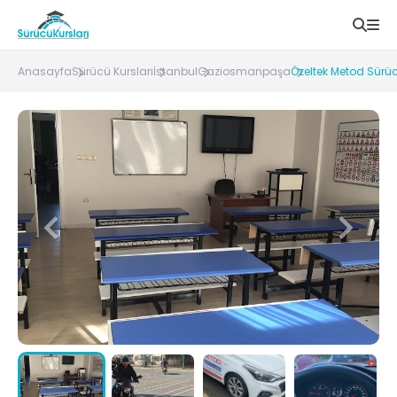
Anasayfa
Sürücü Kursları
İstanbul
Gaziosmanpaşa
Özeltek Metod Sürü