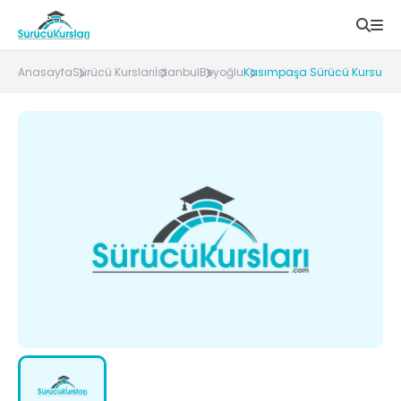
Anasayfa
Sürücü Kursları
İstanbul
Beyoğlu
Kasımpaşa Sürücü Kursu