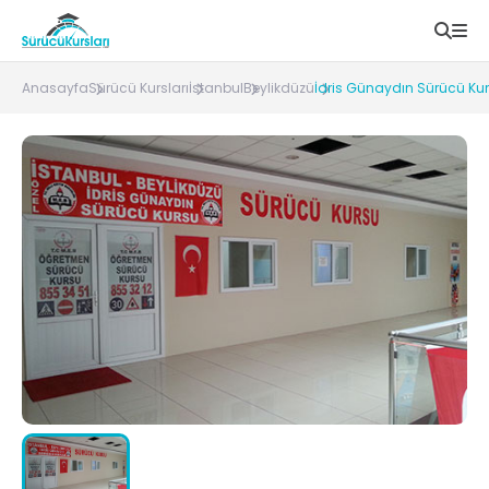
Anasayfa
Sürücü Kursları
İstanbul
Beylikdüzü
İdris Günaydın Sürücü Ku