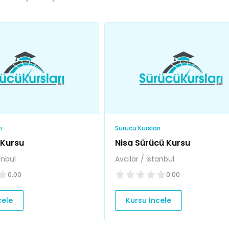
ı
Sürücü Kursları
 Kursu
Nisa Sürücü Kursu
anbul
Avcılar / İstanbul
0.00
0.00
cele
Kursu İncele