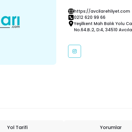
https://avcilarehliyet.com
0212 620 99 66
Yeşilkent Mah Balık Yolu C
No.64.B.:2, D:4, 34510 Avcıl
Yol Tarifi
Yorumlar