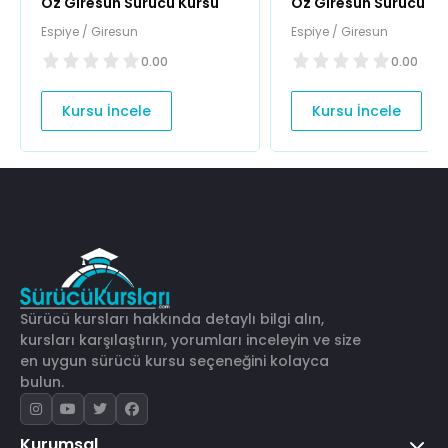
Öz Giresun Sürücü Kursu
Öz Giresun Sürücü Ku
Espiye / Giresun
Espiye / Giresun
0.00
0.00
Kursu İncele
Kursu İncele
Sürücü kursları hakkında detaylı bilgi alın,
kursları karşılaştırın, yorumları inceleyin ve size
en uygun sürücü kursu seçeneğini kolayca
bulun.
Kurumsal