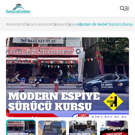
Anasayfa
Sürücü Kursları
Giresun
Espiye
Modern İlk Hedef Sürücü Kursu