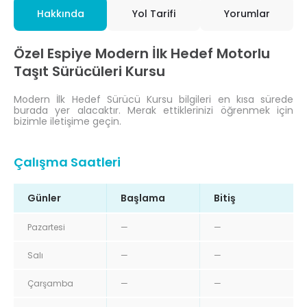
Hakkında
Yol Tarifi
Yorumlar
Özel Espiye Modern İlk Hedef Motorlu
Taşıt Sürücüleri Kursu
Modern İlk Hedef Sürücü Kursu bilgileri en kısa sürede
burada yer alacaktır. Merak ettiklerinizi öğrenmek için
bizimle iletişime geçin.
Çalışma Saatleri
Günler
Başlama
Bitiş
Pazartesi
—
—
Salı
—
—
Çarşamba
—
—