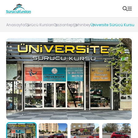
Anasayfa
Sürücü Kursları
Gaziantep
Şahinbey
Üniversite Sürücü Kursu