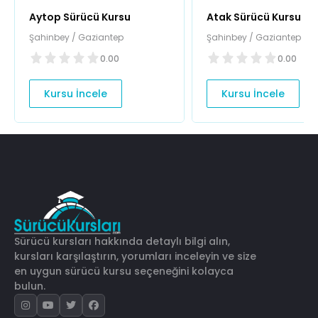
Aytop Sürücü Kursu
Atak Sürücü Kursu
Şahinbey / Gaziantep
Şahinbey / Gaziantep
0.00
0.00
Kursu İncele
Kursu İncele
Sürücü kursları hakkında detaylı bilgi alın,
kursları karşılaştırın, yorumları inceleyin ve size
en uygun sürücü kursu seçeneğini kolayca
bulun.