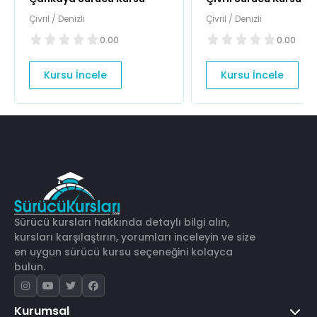
Çivril / Denizli
Çivril / Denizli
0.00
0.00
Kursu İncele
Kursu İncele
Sürücü kursları hakkında detaylı bilgi alın,
kursları karşılaştırın, yorumları inceleyin ve size
en uygun sürücü kursu seçeneğini kolayca
bulun.
Kurumsal