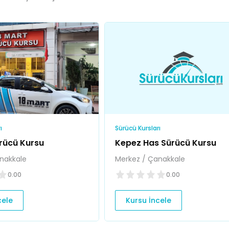
ı
Sürücü Kursları
ürücü Kursu
Kepez Has Sürücü Kursu
nakkale
Merkez / Çanakkale
0.00
0.00
cele
Kursu İncele