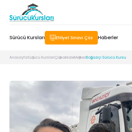
Sürücü Kursları
Haberler
Ehliyet Sınavı Çöz
Anasayfa
Sürücü Kursları
Çanakkale
Merkez
Boğaziçi Sürücü Kursu