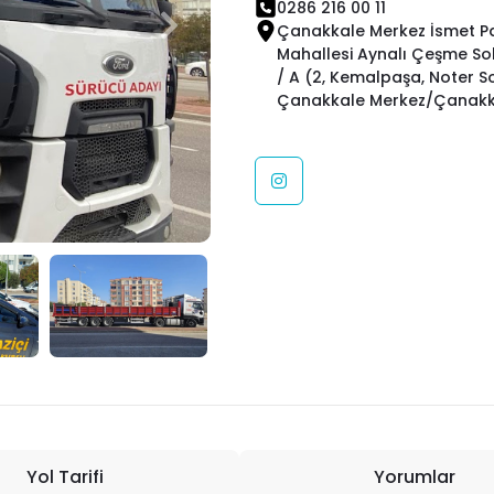
0286 216 00 11
Çanakkale Merkez İsmet P
Mahallesi Aynalı Çeşme Sok
/ A (2, Kemalpaşa, Noter So
Çanakkale Merkez/Çanakka
Yol Tarifi
Yorumlar