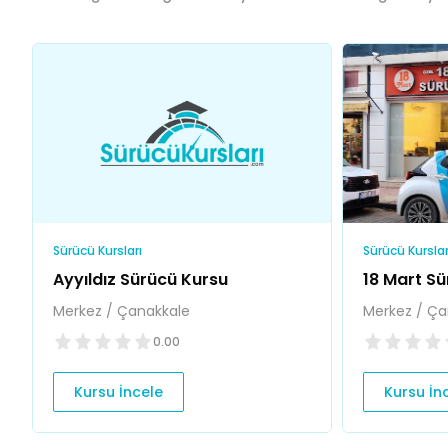
Sürücü Kursları
Sürücü Kurslar
Ayyıldız Sürücü Kursu
18 Mart S
Merkez / Çanakkale
Merkez / Ça
0.00
Kursu İncele
Kursu İn