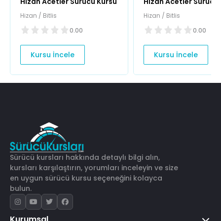
Hizan Acetler Sürücü Kursu
Hizan Acetler Sürücü
Hizan / Bitlis
Hizan / Bitlis
0.00
0.00
Kursu İncele
Kursu İncele
Sürücü kursları hakkında detaylı bilgi alın,
kursları karşılaştırın, yorumları inceleyin ve size
en uygun sürücü kursu seçeneğini kolayca
bulun.
Kurumsal