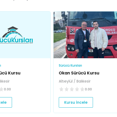
ı
Sürücü Kursları
ücü Kursu
Okan Sürücü Kursu
lıkesir
Altıeylül / Balıkesir
0.00
0.00
cele
Kursu İncele