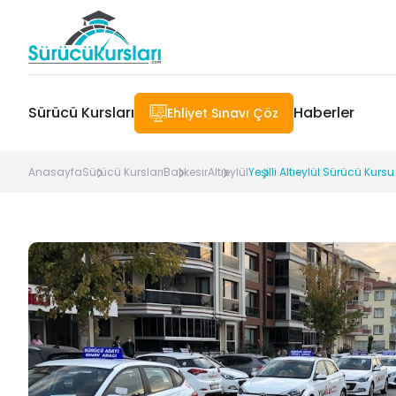
Sürücü Kursları
Haberler
Ehliyet Sınavı Çöz
Anasayfa
Sürücü Kursları
Balıkesir
Altıeylül
Yeşilli Altıeylül Sürücü Kursu