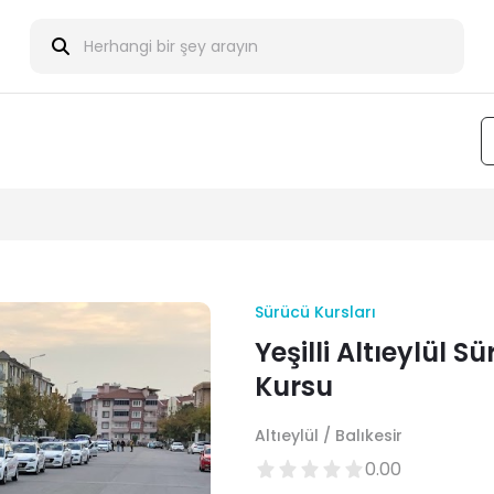
Sürücü Kursları
Yeşilli Altıeylül S
Kursu
Altıeylül / Balıkesir
0.00