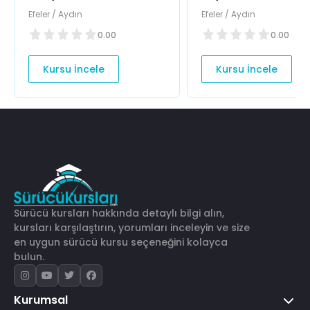
Efeler / Aydın
Efeler / Aydın
0.00
0.00
Kursu İncele
Kursu İncele
Sürücü kursları hakkında detaylı bilgi alın,
kursları karşılaştırın, yorumları inceleyin ve size
en uygun sürücü kursu seçeneğini kolayca
bulun.
Kurumsal