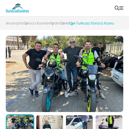
Anasayfa
Sürücü Kursları
Aydın
Efeler
Ege Turkuaz Sürücü Kursu