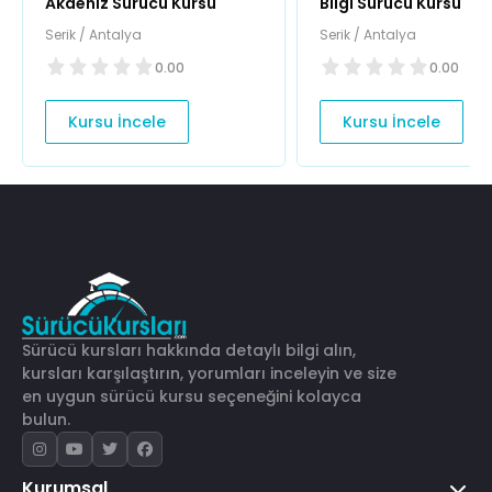
Akdeniz Sürücü Kursu
Bilgi Sürücü Kursu
Serik / Antalya
Serik / Antalya
0.00
0.00
Kursu İncele
Kursu İncele
Sürücü kursları hakkında detaylı bilgi alın,
kursları karşılaştırın, yorumları inceleyin ve size
en uygun sürücü kursu seçeneğini kolayca
bulun.
Kurumsal