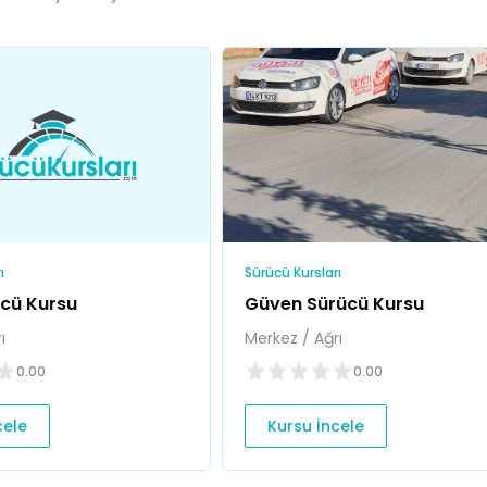
ı
Sürücü Kursları
cü Kursu
Güven Sürücü Kursu
ı
Merkez / Ağrı
0.00
0.00
cele
Kursu İncele