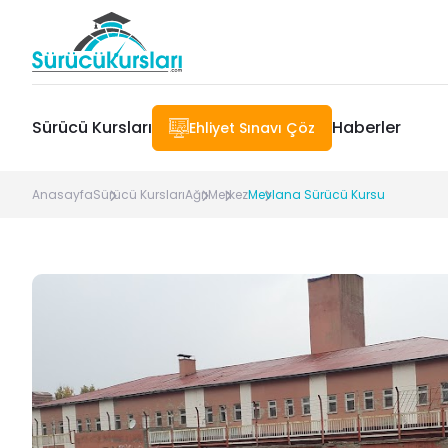
Sürücü Kursları
Haberler
Ehliyet Sınavı Çöz
Anasayfa
Sürücü Kursları
Ağrı
Merkez
Mevlana Sürücü Kursu