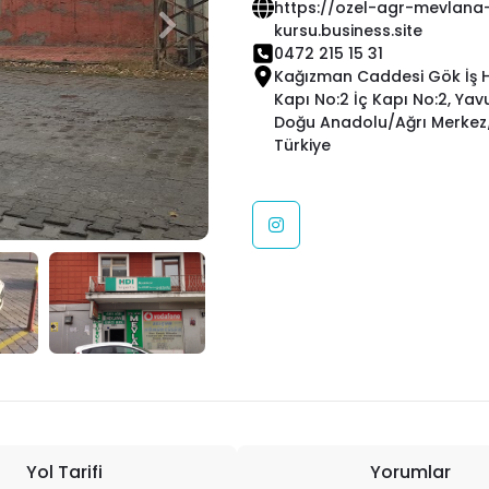
https://ozel-agr-mevlana
kursu.business.site
0472 215 15 31
Kağızman Caddesi Gök İş H
Kapı No:2 İç Kapı No:2, Yav
Doğu Anadolu/Ağrı Merkez/
Türkiye
Yol Tarifi
Yorumlar