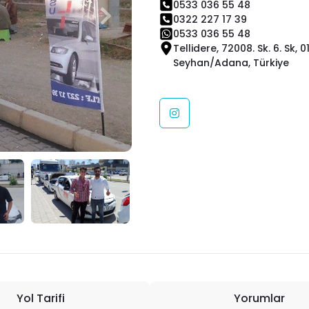
0533 036 55 48
0322 227 17 39
0533 036 55 48
Tellidere, 72008. Sk. 6. Sk, 0
Seyhan/Adana, Türkiye
Yol Tarifi
Yorumlar