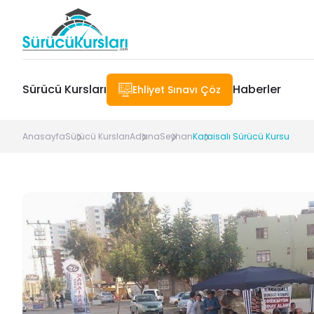
Sürücü Kursları
Haberler
Ehliyet Sınavı Çöz
Anasayfa
Sürücü Kursları
Adana
Seyhan
Karaisalı Sürücü Kursu