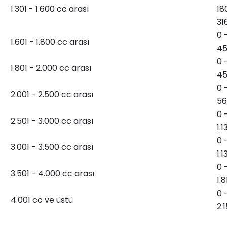
1.301 - 1.600 cc arası
18
31
0 
1.601 - 1.800 cc arası
45
0 
1.801 - 2.000 cc arası
45
0 
2.001 - 2.500 cc arası
56
0 
2.501 - 3.000 cc arası
1.1
0 
3.001 - 3.500 cc arası
1.1
0 
3.501 - 4.000 cc arası
1.
0 
4.001 cc ve üstü
2.