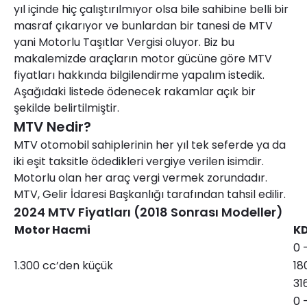
yıl içinde hiç çalıştırılmıyor olsa bile sahibine belli bir
masraf çıkarıyor ve bunlardan bir tanesi de MTV
yani Motorlu Taşıtlar Vergisi oluyor. Biz bu
makalemizde araçların motor gücüne göre MTV
fiyatları hakkında bilgilendirme yapalım istedik.
Aşağıdaki listede ödenecek rakamlar açık bir
şekilde belirtilmiştir.
MTV Nedir?
MTV otomobil sahiplerinin her yıl tek seferde ya da
iki eşit taksitle ödedikleri vergiye verilen isimdir.
Motorlu olan her araç vergi vermek zorundadır.
MTV, Gelir İdaresi Başkanlığı tarafından tahsil edilir.
2024 MTV Fiyatları (2018 Sonrası Modeller)
Motor Hacmi
KD
0 
1.300 cc’den küçük
18
31
0 