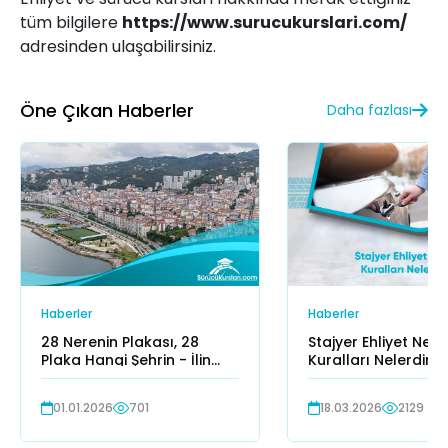
tüm bilgilere
https://www.surucukurslari.com/
adresinden ulaşabilirsiniz.
Öne Çıkan Haberler
Daha fazlası
Haberler
Haberler
28 Nerenin Plakası, 28
Stajyer Ehliyet Nedir
Plaka Hangi Şehrin - İlin
Kuralları Nelerdir?
Plaka Kodu?
01.01.2026
701
18.03.2026
2129